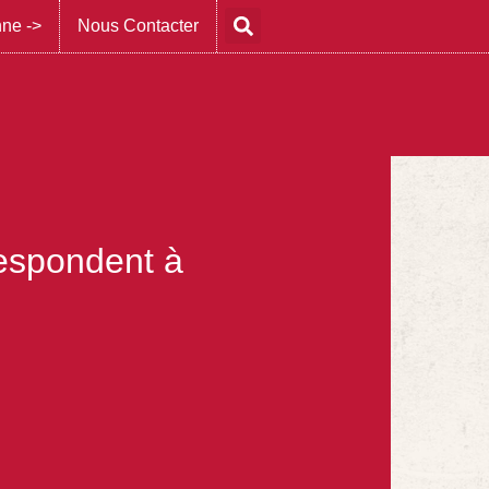
nne ->
Nous Contacter
rrespondent à