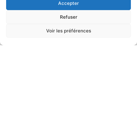
Accepter
Refuser
Voir les préférences
Évaluation du plan national
d’actions en faveur des tortues
marines du Sud-ouest de l’océan
Indien
SANTÉ