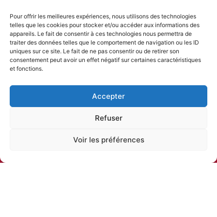
Sitemap
Accueil
Pour offrir les meilleures expériences, nous utilisons des technologies
telles que les cookies pour stocker et/ou accéder aux informations des
Nous
appareils. Le fait de consentir à ces technologies nous permettra de
traiter des données telles que le comportement de navigation ou les ID
Métiers
uniques sur ce site. Le fait de ne pas consentir ou de retirer son
Domaines
consentement peut avoir un effet négatif sur certaines caractéristiques
et fonctions.
Méthodes
Réalisations
Accepter
Recrutement
Mentions Légales
Refuser
Cookies
Voir les préférences
Politique de confidentialité
Contact
-> Lyon
Olivier Mérelle
-> 2 rue du Professeur Zimmermann
Lyon 7ème
+33 4 26 78 24 94