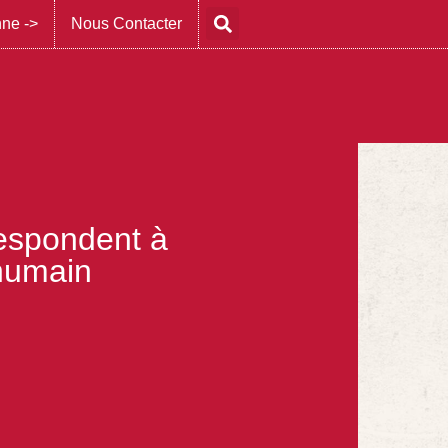
nne ->
Nous Contacter
rrespondent à
humain