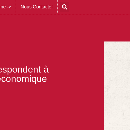
nne ->
Nous Contacter
rrespondent à
 économique